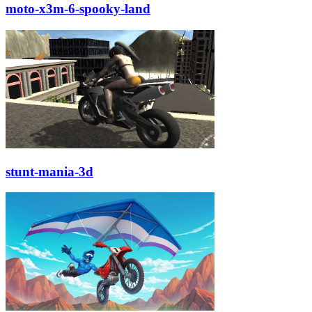
moto-x3m-6-spooky-land
stunt-mania-3d