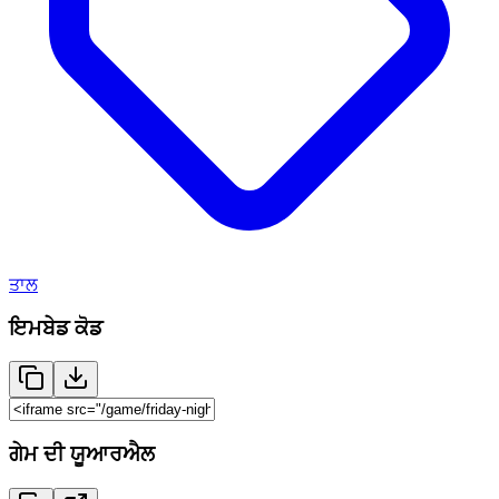
ਤਾਲ
ਇਮਬੇਡ ਕੋਡ
ਗੇਮ ਦੀ ਯੂਆਰਐਲ