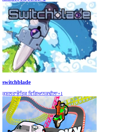
switchblade
ਕੁਸ਼ਲਤਾ
ਭੌਤਿਕ ਵਿਗਿਆਨ
ਕਢੀਲਾ
+
1