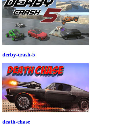
derby-crash-5
death-chase