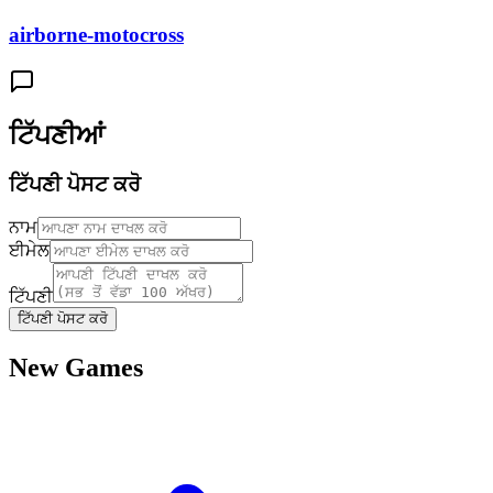
airborne-motocross
ਟਿੱਪਣੀਆਂ
ਟਿੱਪਣੀ ਪੋਸਟ ਕਰੋ
ਨਾਮ
ਈਮੇਲ
ਟਿੱਪਣੀ
ਟਿੱਪਣੀ ਪੋਸਟ ਕਰੋ
New Games