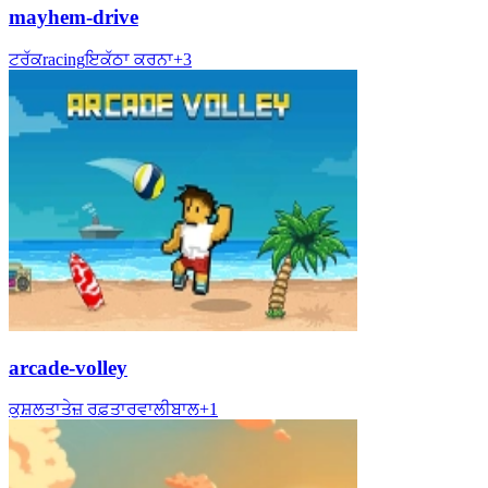
mayhem-drive
ਟਰੱਕ
racing
ਇਕੱਠਾ ਕਰਨਾ
+
3
arcade-volley
ਕੁਸ਼ਲਤਾ
ਤੇਜ਼ ਰਫ਼ਤਾਰ
ਵਾਲੀਬਾਲ
+
1