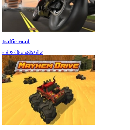
traffic-road
ਗਤੀ
ਅਵੋਇਡ ਕਰੋ
ਬਾਈਕ