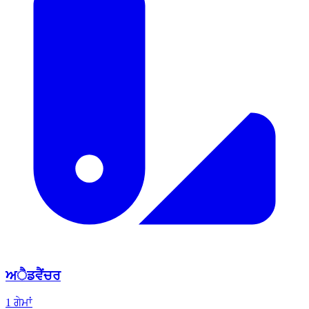
ਅੈਡਵੈਂਚਰ
1 ਗੇਮਾਂ