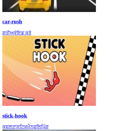
car-rush
ਗਤੀ
ਅਵੋਇਡ ਕਰੋ
stick-hook
ਕੁਸ਼ਲਤਾ
ਸਟਿਕਮੈਨ
ਫਲਿਪਿੰਗ