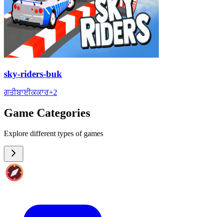
sky-riders-buk
ਗਤੀ
ਬਾਈਕ
ਕਾਰ
+
2
Game Categories
Explore different types of games