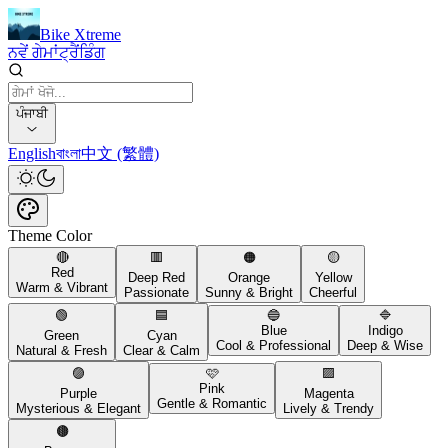
Bike Xtreme
ਨਵੇਂ ਗੇਮਾਂ
ਟ੍ਰੈਂਡਿੰਗ
ਪੰਜਾਬੀ
English
বাংলা
中文 (繁體)
Theme Color
🔴
🟥
🟠
🟡
Red
Deep Red
Orange
Yellow
Warm & Vibrant
Passionate
Sunny & Bright
Cheerful
🟢
🟦
🔵
🔷
Blue
Indigo
Green
Cyan
Cool & Professional
Deep & Wise
Natural & Fresh
Clear & Calm
🟣
🩷
🟪
Pink
Purple
Magenta
Gentle & Romantic
Mysterious & Elegant
Lively & Trendy
🟤