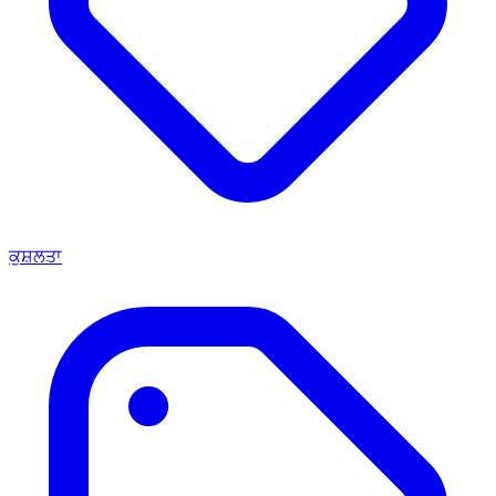
ਕੁਸ਼ਲਤਾ