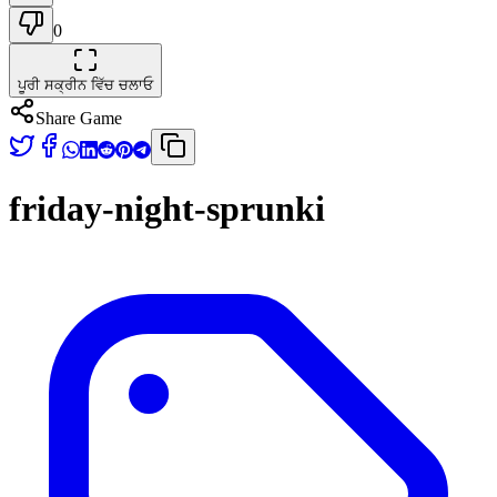
0
ਪੂਰੀ ਸਕ੍ਰੀਨ ਵਿੱਚ ਚਲਾਓ
Share Game
friday-night-sprunki