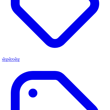
ਐਫਐਨਐਫ