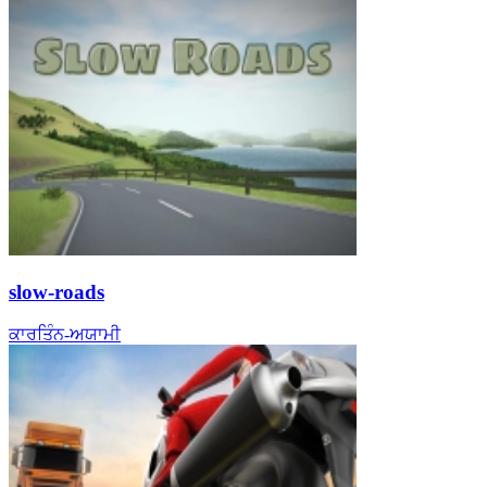
slow-roads
ਕਾਰ
ਤਿੰਨ-ਅਯਾਮੀ