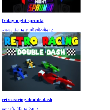
friday-night-sprunki
ਕੁਸ਼ਲਤਾ
ਤੇਜ਼ ਰਫ਼ਤਾਰ
ਐਫਐਨਐਫ
+
2
retro-racing-double-dash
racing
ਰੈਟ੍ਰੋ
ਡ੍ਰਿਫਟਿੰਗ
+
2