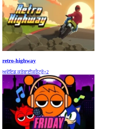
retro-highway
ਅਵੋਇਡ ਕਰੋ
ਬਾਈਕ
ਰੈਟ੍ਰੋ
+
2