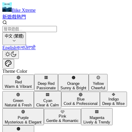
Bike Xtreme
新遊戲
熱門
中文 (繁體)
English
বাংলা
ਪੰਜਾਬੀ
Theme Color
🔴
🟥
🟠
🟡
Red
Deep Red
Orange
Yellow
Warm & Vibrant
Passionate
Sunny & Bright
Cheerful
🟢
🟦
🔵
🔷
Blue
Indigo
Green
Cyan
Cool & Professional
Deep & Wise
Natural & Fresh
Clear & Calm
🟣
🩷
🟪
Pink
Purple
Magenta
Gentle & Romantic
Mysterious & Elegant
Lively & Trendy
🟤