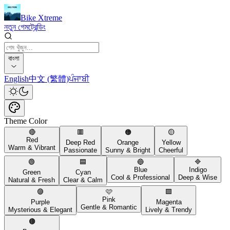
Bike Xtreme
নতুন গেম
ট্রেন্ডিং
বাংলা
English
中文 (繁體)
ਪੰਜਾਬੀ
Theme Color
🔴
🟥
🟠
🟡
Red
Deep Red
Orange
Yellow
Warm & Vibrant
Passionate
Sunny & Bright
Cheerful
🟢
🟦
🔵
🔷
Blue
Indigo
Green
Cyan
Cool & Professional
Deep & Wise
Natural & Fresh
Clear & Calm
🟣
🩷
🟪
Pink
Purple
Magenta
Gentle & Romantic
Mysterious & Elegant
Lively & Trendy
🟤