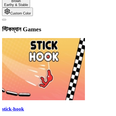
Brown
Earthy & Stable
Custom Color
স্টিকম্যান Games
stick-hook