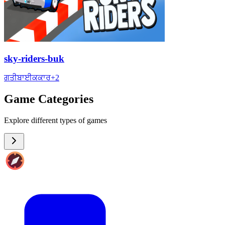
sky-riders-buk
ਗਤੀ
ਬਾਈਕ
ਕਾਰ
+
2
Game Categories
Explore different types of games