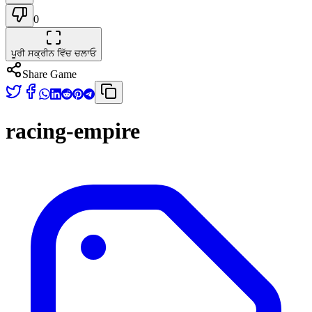
0
ਪੂਰੀ ਸਕ੍ਰੀਨ ਵਿੱਚ ਚਲਾਓ
Share Game
racing-empire