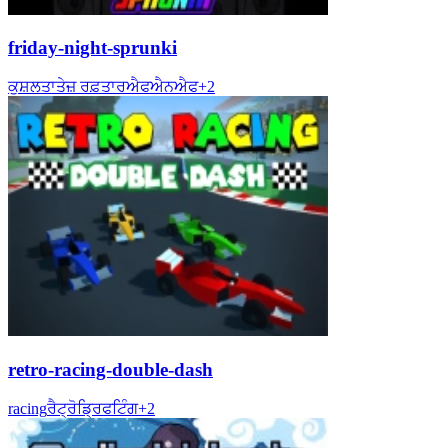
friday-night-sprunki
ਕੁਸ਼ਲਤਾ
ਤੇਜ਼ ਰਫ਼ਤਾਰ
ਐਫਐਨਐਫ
+
2
retro-racing-double-dash
racing
ਰੈਟ੍ਰੋ
ਡ੍ਰਿਫਟਿੰਗ
+
2