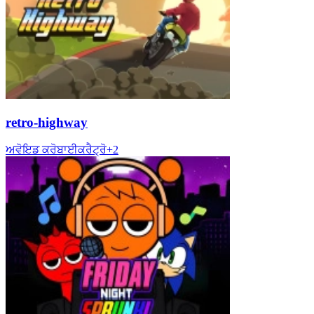
retro-highway
ਅਵੋਇਡ ਕਰੋ
ਬਾਈਕ
ਰੈਟ੍ਰੋ
+
2