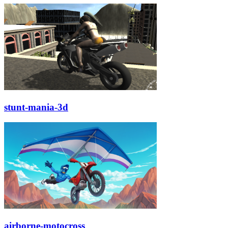
stunt-mania-3d
airborne-motocross