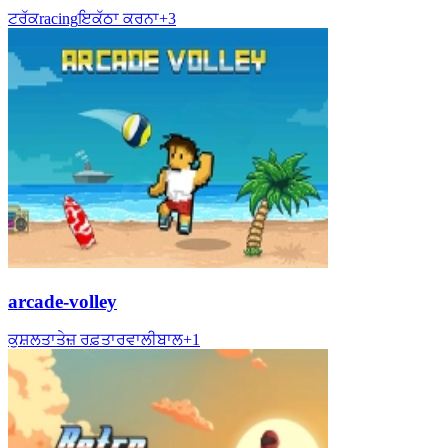
ਟਰੱਕ
racing
ਇਕੱਠਾ ਕਰਨਾ
+
3
arcade-volley
ਕੁਸ਼ਲਤਾ
ਤੇਜ਼ ਰਫ਼ਤਾਰ
ਵਾਲੀਬਾਲ
+
1