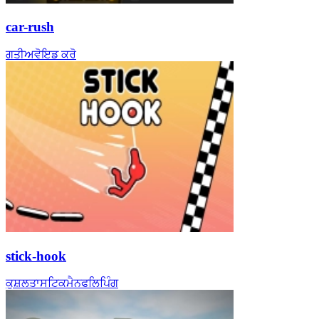
car-rush
ਗਤੀ
ਅਵੋਇਡ ਕਰੋ
stick-hook
ਕੁਸ਼ਲਤਾ
ਸਟਿਕਮੈਨ
ਫਲਿਪਿੰਗ