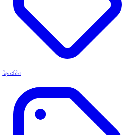
ਡ੍ਰਿਫਟਿੰਗ