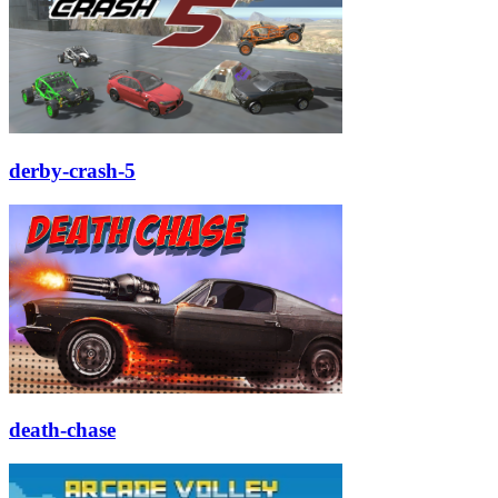
derby-crash-5
death-chase