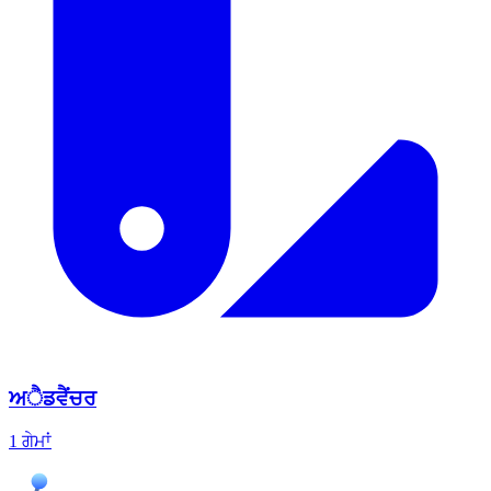
ਅੈਡਵੈਂਚਰ
1 ਗੇਮਾਂ