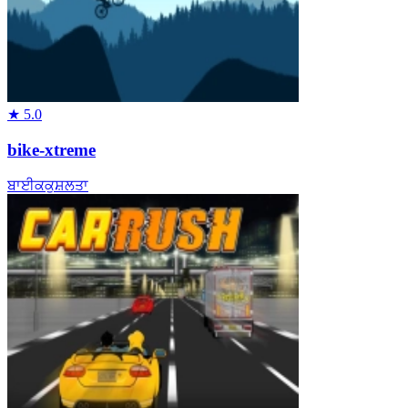
★
5.0
bike-xtreme
ਬਾਈਕ
ਕੁਸ਼ਲਤਾ