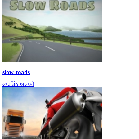
slow-roads
ਕਾਰ
ਤਿੰਨ-ਅਯਾਮੀ