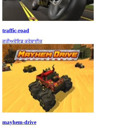
traffic-road
ਗਤੀ
ਅਵੋਇਡ ਕਰੋ
ਬਾਈਕ
mayhem-drive