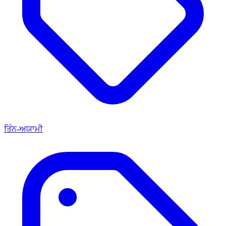
ਤਿੰਨ-ਅਯਾਮੀ