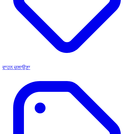
ਵਾਹਨ ਚਲਾਉਣਾ