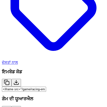
ਦੋਸਤਾਂ ਨਾਲ
ਇਮਬੇਡ ਕੋਡ
ਗੇਮ ਦੀ ਯੂਆਰਐਲ