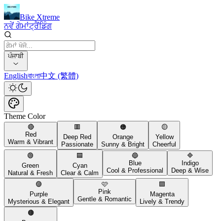
Bike Xtreme
ਨਵੇਂ ਗੇਮਾਂ
ਟ੍ਰੈਂਡਿੰਗ
ਪੰਜਾਬੀ
English
বাংলা
中文 (繁體)
Theme Color
🔴
🟥
🟠
🟡
Red
Deep Red
Orange
Yellow
Warm & Vibrant
Passionate
Sunny & Bright
Cheerful
🟢
🟦
🔵
🔷
Blue
Indigo
Green
Cyan
Cool & Professional
Deep & Wise
Natural & Fresh
Clear & Calm
🟣
🩷
🟪
Pink
Purple
Magenta
Gentle & Romantic
Mysterious & Elegant
Lively & Trendy
🟤