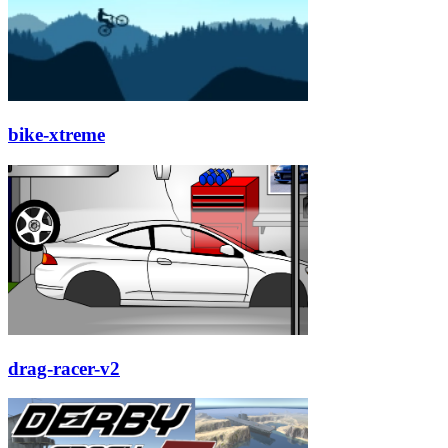
bike-xtreme
drag-racer-v2