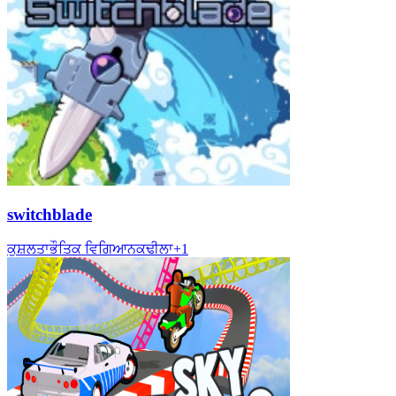
switchblade
ਕੁਸ਼ਲਤਾ
ਭੌਤਿਕ ਵਿਗਿਆਨ
ਕਢੀਲਾ
+
1