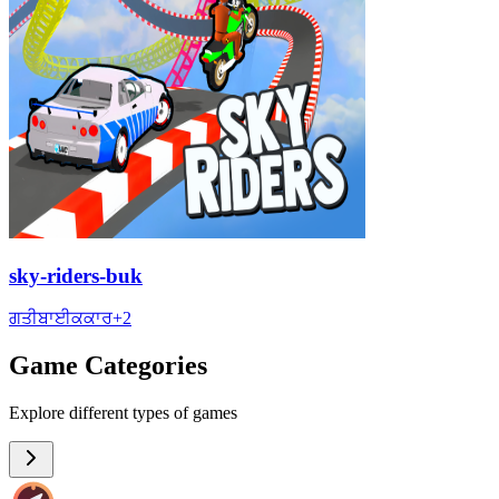
sky-riders-buk
ਗਤੀ
ਬਾਈਕ
ਕਾਰ
+
2
Game Categories
Explore different types of games