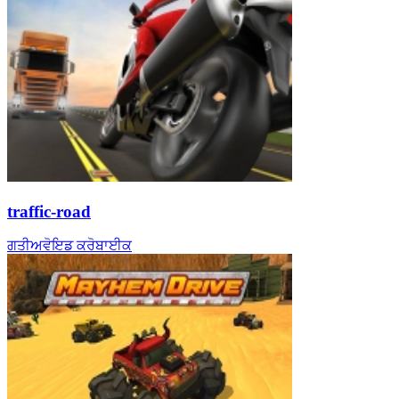
traffic-road
ਗਤੀ
ਅਵੋਇਡ ਕਰੋ
ਬਾਈਕ