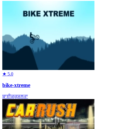
★
5.0
bike-xtreme
ਬਾਈਕ
ਕੁਸ਼ਲਤਾ