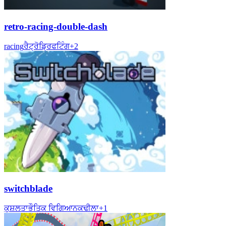
retro-racing-double-dash
racing
ਰੈਟ੍ਰੋ
ਡ੍ਰਿਫਟਿੰਗ
+
2
switchblade
ਕੁਸ਼ਲਤਾ
ਭੌਤਿਕ ਵਿਗਿਆਨ
ਕਢੀਲਾ
+
1