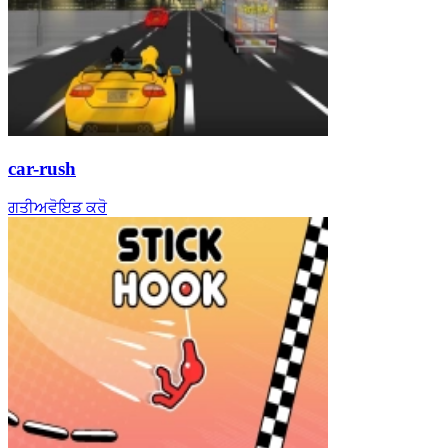
car-rush
ਗਤੀ
ਅਵੋਇਡ ਕਰੋ