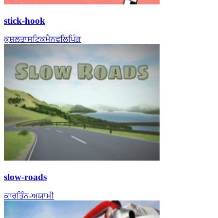
stick-hook
ਕੁਸ਼ਲਤਾ
ਸਟਿਕਮੈਨ
ਫਲਿਪਿੰਗ
slow-roads
ਕਾਰ
ਤਿੰਨ-ਅਯਾਮੀ