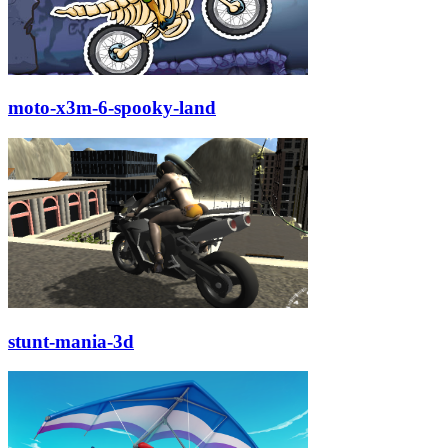
moto-x3m-6-spooky-land
stunt-mania-3d