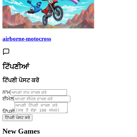
airborne-motocross
ਟਿੱਪਣੀਆਂ
ਟਿੱਪਣੀ ਪੋਸਟ ਕਰੋ
ਨਾਮ
ਈਮੇਲ
ਟਿੱਪਣੀ
ਟਿੱਪਣੀ ਪੋਸਟ ਕਰੋ
New Games