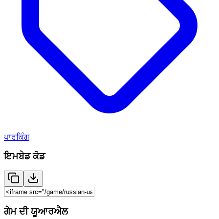
ਪਾਰਕਿੰਗ
ਇਮਬੇਡ ਕੋਡ
ਗੇਮ ਦੀ ਯੂਆਰਐਲ