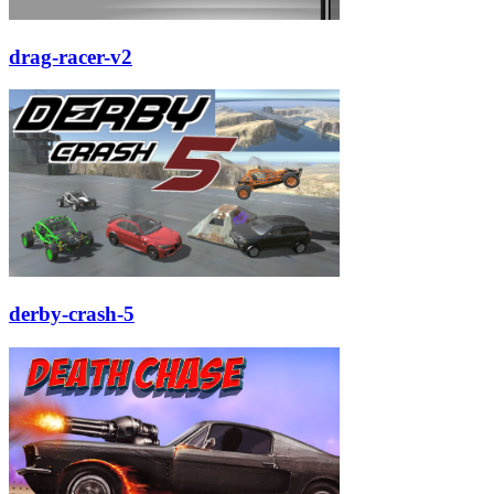
drag-racer-v2
derby-crash-5