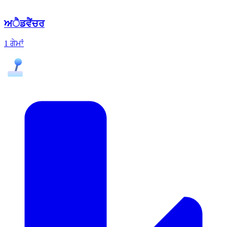
ਅੈਡਵੈਂਚਰ
1 ਗੇਮਾਂ