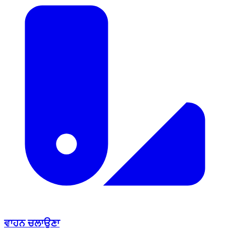
ਵਾਹਨ ਚਲਾਉਣਾ