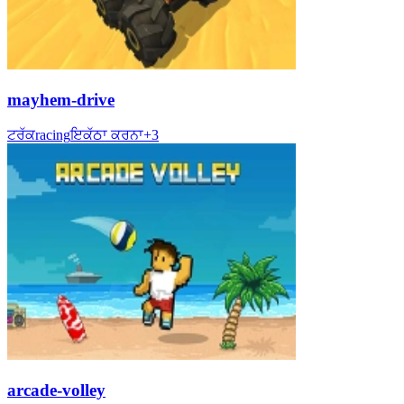
mayhem-drive
ਟਰੱਕ
racing
ਇਕੱਠਾ ਕਰਨਾ
+
3
arcade-volley