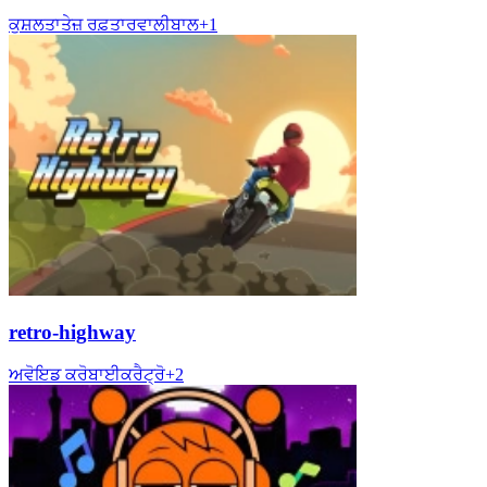
ਕੁਸ਼ਲਤਾ
ਤੇਜ਼ ਰਫ਼ਤਾਰ
ਵਾਲੀਬਾਲ
+
1
retro-highway
ਅਵੋਇਡ ਕਰੋ
ਬਾਈਕ
ਰੈਟ੍ਰੋ
+
2