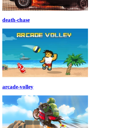
death-chase
arcade-volley