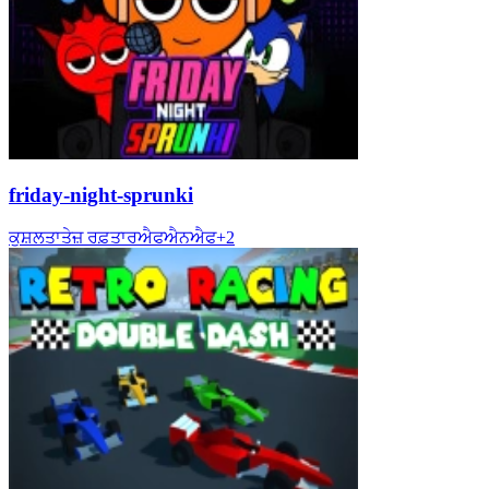
friday-night-sprunki
ਕੁਸ਼ਲਤਾ
ਤੇਜ਼ ਰਫ਼ਤਾਰ
ਐਫਐਨਐਫ
+
2