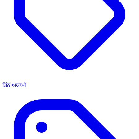
ਤਿੰਨ-ਅਯਾਮੀ