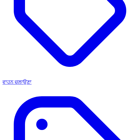
ਵਾਹਨ ਚਲਾਉਣਾ