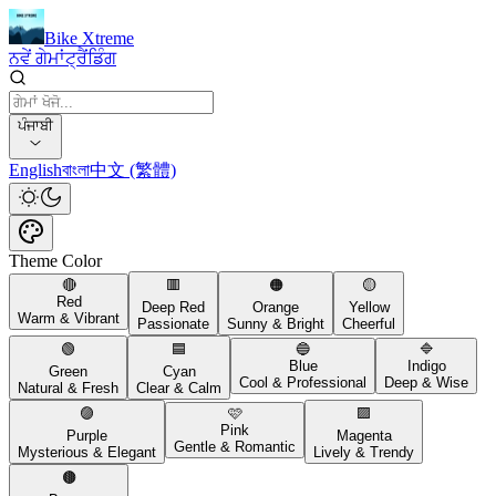
Bike Xtreme
ਨਵੇਂ ਗੇਮਾਂ
ਟ੍ਰੈਂਡਿੰਗ
ਪੰਜਾਬੀ
English
বাংলা
中文 (繁體)
Theme Color
🔴
🟥
🟠
🟡
Red
Deep Red
Orange
Yellow
Warm & Vibrant
Passionate
Sunny & Bright
Cheerful
🟢
🟦
🔵
🔷
Blue
Indigo
Green
Cyan
Cool & Professional
Deep & Wise
Natural & Fresh
Clear & Calm
🟣
🩷
🟪
Pink
Purple
Magenta
Gentle & Romantic
Mysterious & Elegant
Lively & Trendy
🟤