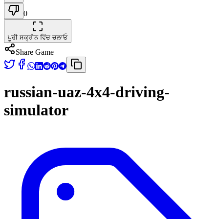
0
ਪੂਰੀ ਸਕ੍ਰੀਨ ਵਿੱਚ ਚਲਾਓ
Share Game
russian-uaz-4x4-driving-
simulator