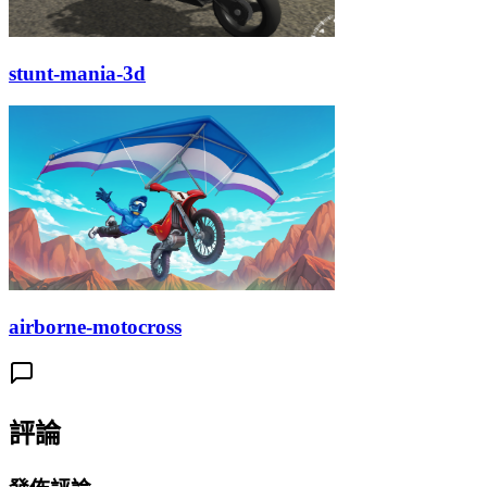
stunt-mania-3d
airborne-motocross
評論