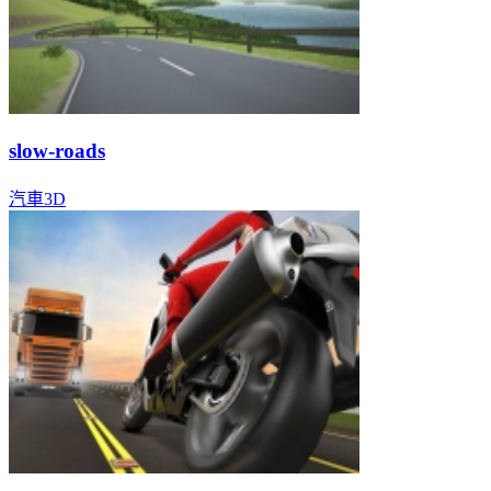
slow-roads
汽車
3D