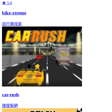
★
5.0
bike-xtreme
自行車
技能
car-rush
速度
躲避