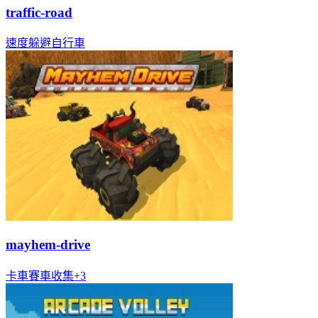
traffic-road
速度
躲避
自行車
mayhem-drive
卡車
賽車
收集
+
3