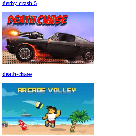
derby-crash-5
death-chase