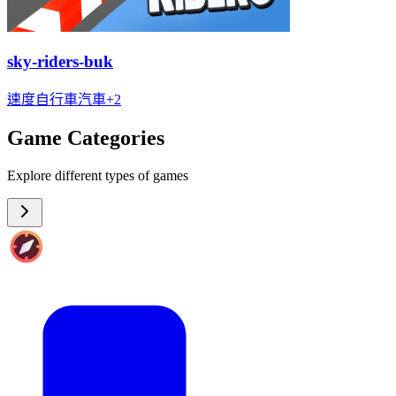
sky-riders-buk
速度
自行車
汽車
+
2
Game Categories
Explore different types of games