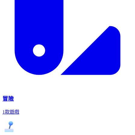
冒險
1款遊戲