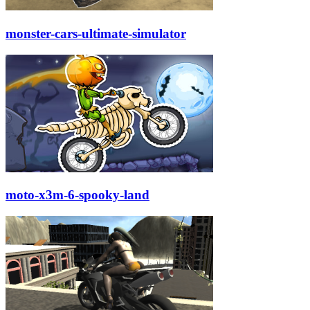
monster-cars-ultimate-simulator
moto-x3m-6-spooky-land