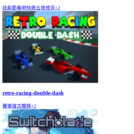
技能
節奏明快
周五夜放克
+
2
retro-racing-double-dash
賽車
復古
飄移
+
2