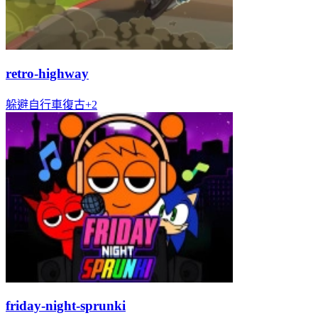
retro-highway
躲避
自行車
復古
+
2
friday-night-sprunki