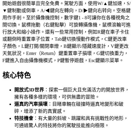
開始遊戲很簡單且完全免費。駕駛方面，使用W/▲鍵加速，S/
▼鍵制動或倒車，A/◀鍵向左轉向，D/▶鍵向右转向。空格鍵
用作手剎。至於攝像機控制，數字鍵1 - 8可讓你在各種視角之
間切換。鼠標拖動（右鍵點擊）可旋轉攝像機，鼠標滾輪可進
行放大和縮小操作。還有一些常用控制，例如R鍵在車子卡住
或翻倒時重置車子位置，Tab鍵切換慢動作模式，C鍵更改車
子顏色，L鍵打開/關閉車燈，B鍵顯示/隱藏速度計，V鍵更改
天氣狀況，Enter（Return）鍵重置車子損壞，G鍵切換重力，
F鍵進入自由攝像機模式，P鍵暫停遊戲，Esc鍵顯示菜單。
核心特色
開放式3D世界
：探索一個巨大且充滿活力的開放世界，
擁有各種多樣的環境，可供無盡的冒險。
逼真的汽車損壞
：目睹車輛在碰撞時逼真地變形和破
碎，增添了新的真實感。
特技機會
：有大量的斜坡、跳躍和具有挑戰性的地形，
可通過驚人的特技將你的駕駛技能推向極限。