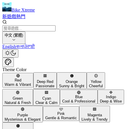
Bike Xtreme
新遊戲
熱門
中文 (繁體)
English
বাংলা
ਪੰਜਾਬੀ
Theme Color
🔴
🟥
🟠
🟡
Red
Deep Red
Orange
Yellow
Warm & Vibrant
Passionate
Sunny & Bright
Cheerful
🟢
🟦
🔵
🔷
Blue
Indigo
Green
Cyan
Cool & Professional
Deep & Wise
Natural & Fresh
Clear & Calm
🟣
🩷
🟪
Pink
Purple
Magenta
Gentle & Romantic
Mysterious & Elegant
Lively & Trendy
🟤