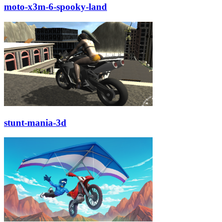
moto-x3m-6-spooky-land
stunt-mania-3d