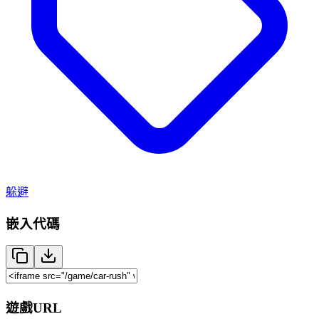
躲避
嵌入代碼
遊戲URL