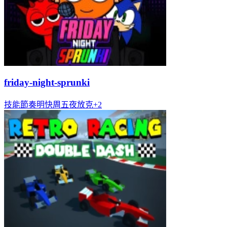
friday-night-sprunki
技能
節奏明快
周五夜放克
+
2