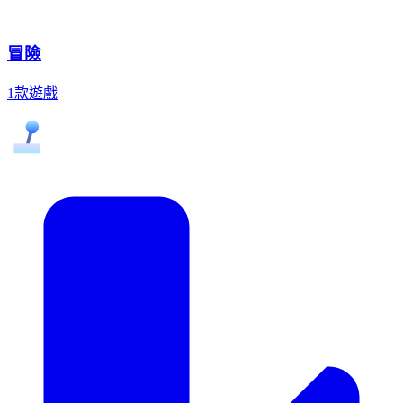
冒險
1款遊戲