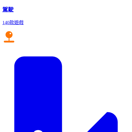
駕駛
140款遊戲