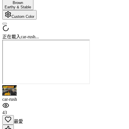
Brown
Earthy & Stable
Custom Color
正在載入car-rush...
car-rush
43
最愛