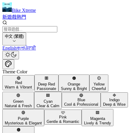
Bike Xtreme
新遊戲
熱門
中文 (繁體)
English
বাংলা
ਪੰਜਾਬੀ
Theme Color
🔴
🟥
🟠
🟡
Red
Deep Red
Orange
Yellow
Warm & Vibrant
Passionate
Sunny & Bright
Cheerful
🟢
🟦
🔵
🔷
Blue
Indigo
Green
Cyan
Cool & Professional
Deep & Wise
Natural & Fresh
Clear & Calm
🟣
🩷
🟪
Pink
Purple
Magenta
Gentle & Romantic
Mysterious & Elegant
Lively & Trendy
🟤