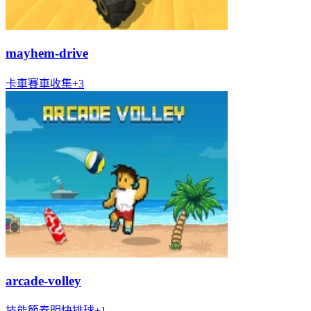
mayhem-drive
卡車
賽車
收集
+
3
arcade-volley
技能
節奏明快
排球
+
1