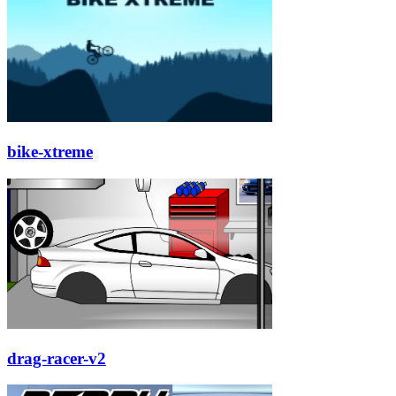
bike-xtreme
drag-racer-v2