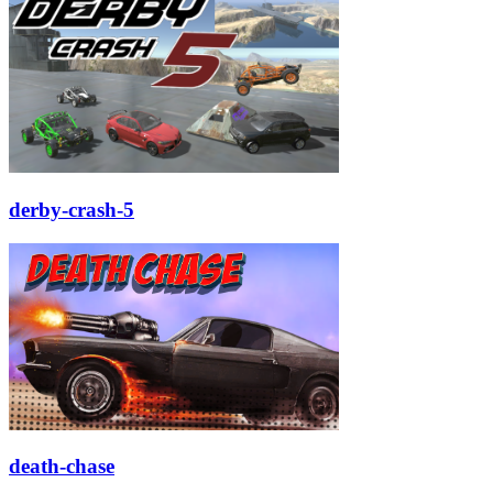
derby-crash-5
death-chase