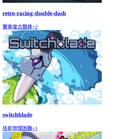
retro-racing-double-dash
賽車
復古
飄移
+
2
switchblade
技能
物理
困難
+
1