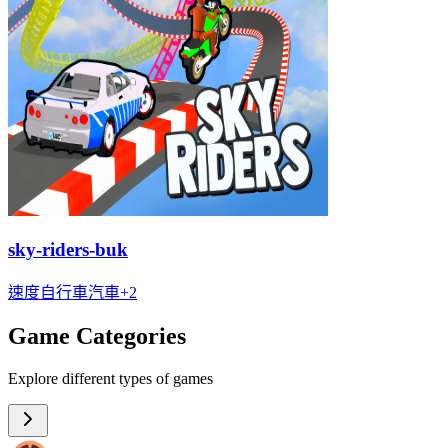
sky-riders-buk
速度
自行車
汽車
+
2
Game Categories
Explore different types of games