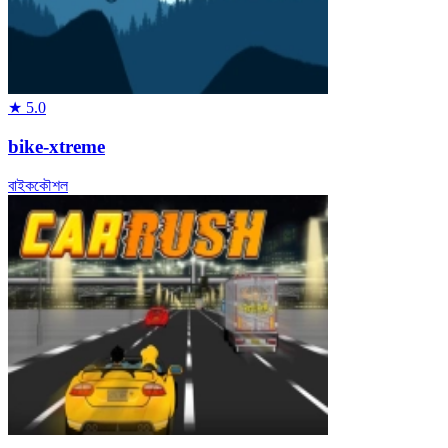
★
5.0
bike-xtreme
বাইক
কৌশল