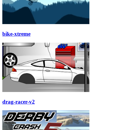
bike-xtreme
drag-racer-v2