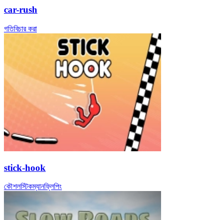
car-rush
গতি
বিচার করা
stick-hook
কৌশল
স্টিকম্যান
ফ্লিপিং