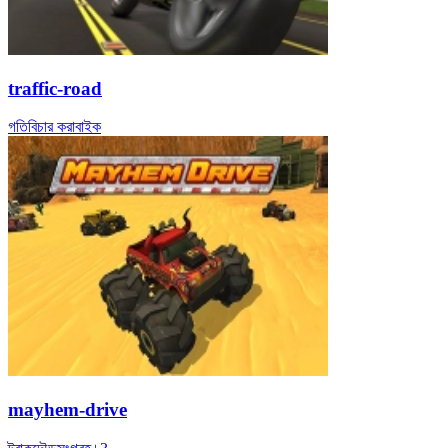
traffic-road
গতি
বিচার করা
বাইক
mayhem-drive