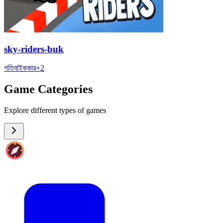
sky-riders-buk
গতি
বাইক
কার
+
2
Game Categories
Explore different types of games