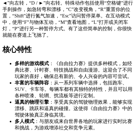
◄”向左转，“D / ►”向右转。特殊动作包括使用“空格键”进行
手刹操作，如急转弯和漂移，“C”改变视角，“R”重置你的位
置，“Shift”进行氮气加速，“Esc”访问暂停菜单。在互动模式
中，使用“F”与物体互动，“M”查看地图，“L”打开或关闭车
灯，“P”进行另一种暂停方式。有了这些简单的控制，你很快
就能在赛道上飞驰了。
核心特性
多样的游戏模式
：《自由拉力赛》提供多种模式，如经
典比赛、计时赛、特技挑战和自由漫游。这迎合了不同
玩家的喜好，确保总有新的、令人兴奋的内容可尝试。
丰富的车辆阵容
：从一系列车辆中选择，包括跑车、
SUV、卡车等。每辆车都有其独特的特性，并且可以用
各种喷漆、轮辋、扰流板等进行定制。
逼真的物理引擎
：享受真实的驾驶物理效果，能够实现
漂移、跳跃和逼真的碰撞。这使得《自由拉力赛》中的
驾驶体验真正身临其境。
多人模式
：与朋友或来自世界各地的玩家进行实时比赛
和挑战，为游戏增添社交和竞争元素。