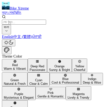
Bike Xtreme
নতুন গেম
ট্রেন্ডিং
বাংলা
English
中文 (繁體)
ਪੰਜਾਬੀ
Theme Color
🔴
🟥
🟠
🟡
Red
Deep Red
Orange
Yellow
Warm & Vibrant
Passionate
Sunny & Bright
Cheerful
🟢
🟦
🔵
🔷
Blue
Indigo
Green
Cyan
Cool & Professional
Deep & Wise
Natural & Fresh
Clear & Calm
🟣
🩷
🟪
Pink
Purple
Magenta
Gentle & Romantic
Mysterious & Elegant
Lively & Trendy
🟤