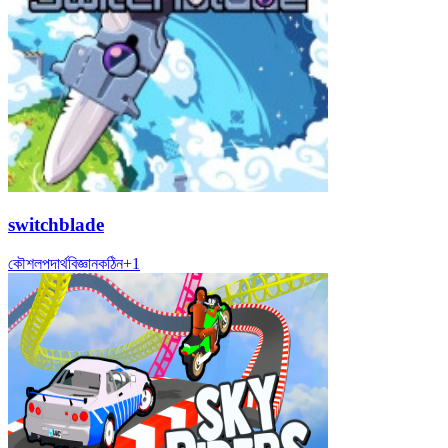
switchblade
কৌশল
পদার্থবিজ্ঞান
কঠিন
+
1