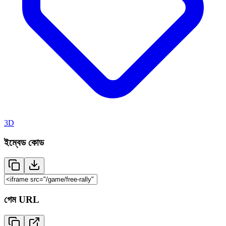
3D
ইম্বেড কোড
গেম URL