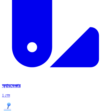
অ্যাডভেঞ্চার
1 গেম