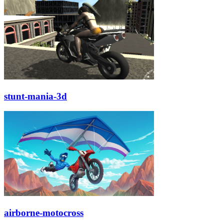
stunt-mania-3d
airborne-motocross