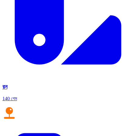
রন
140 গেম