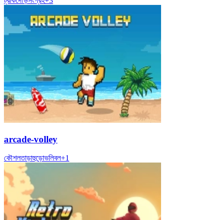
ট্রাক
দৌড়
সংগ্রহ
+
3
arcade-volley
কৌশল
তাড়াহুড়ো
ভলিবল
+
1