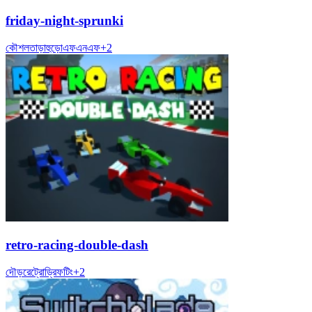
friday-night-sprunki
কৌশল
তাড়াহুড়ো
এফএনএফ
+
2
retro-racing-double-dash
দৌড়
রেট্রো
ড্রিফটিং
+
2