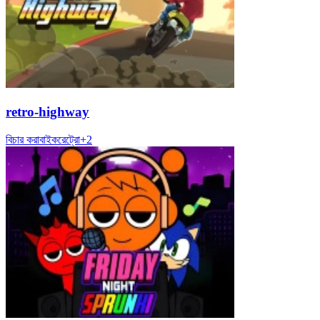
retro-highway
বিচার করা
বাইক
রেট্রো
+
2