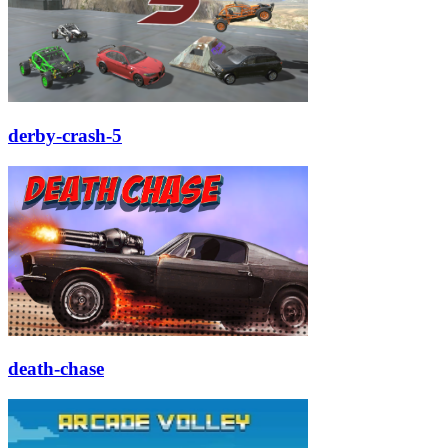
derby-crash-5
death-chase