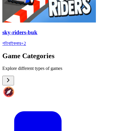
sky-riders-buk
গতি
বাইক
কার
+
2
Game Categories
Explore different types of games