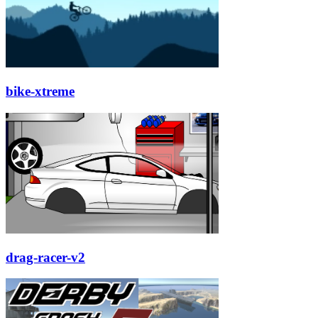
bike-xtreme
drag-racer-v2