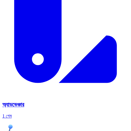
অ্যাডভেঞ্চার
1 গেম