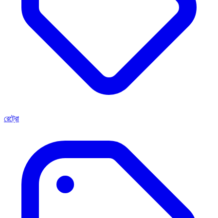
রেট্রো