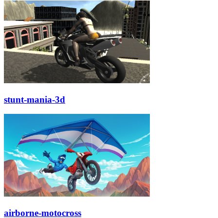
stunt-mania-3d
airborne-motocross