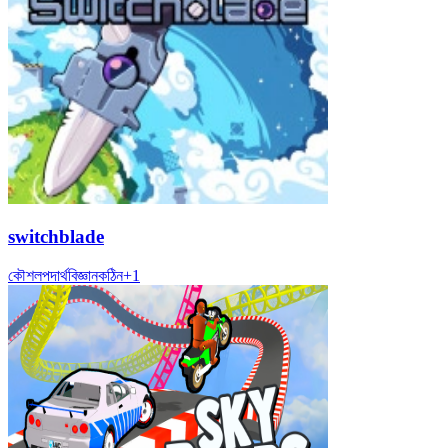
switchblade
কৌশল
পদার্থবিজ্ঞান
কঠিন
+
1