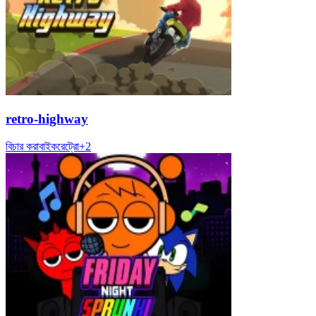
retro-highway
বিচার করা
বাইক
রেট্রো
+
2