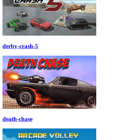
derby-crash-5
death-chase