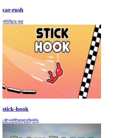
car-rush
গতি
বিচার করা
stick-hook
কৌশল
স্টিকম্যান
ফ্লিপিং