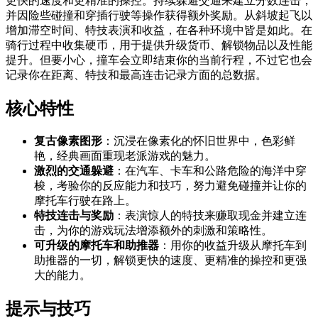
更快的速度和更精准的操控。持续躲避交通来建立分数连击，
并因险些碰撞和穿插行驶等操作获得额外奖励。从斜坡起飞以
增加滞空时间、特技表演和收益，在各种环境中皆是如此。在
骑行过程中收集硬币，用于提供升级货币、解锁物品以及性能
提升。但要小心，撞车会立即结束你的当前行程，不过它也会
记录你在距离、特技和最高连击记录方面的总数据。
核心特性
复古像素图形
：沉浸在像素化的怀旧世界中，色彩鲜
艳，经典画面重现老派游戏的魅力。
激烈的交通躲避
：在汽车、卡车和公路危险的海洋中穿
梭，考验你的反应能力和技巧，努力避免碰撞并让你的
摩托车行驶在路上。
特技连击与奖励
：表演惊人的特技来赚取现金并建立连
击，为你的游戏玩法增添额外的刺激和策略性。
可升级的摩托车和助推器
：用你的收益升级从摩托车到
助推器的一切，解锁更快的速度、更精准的操控和更强
大的能力。
提示与技巧