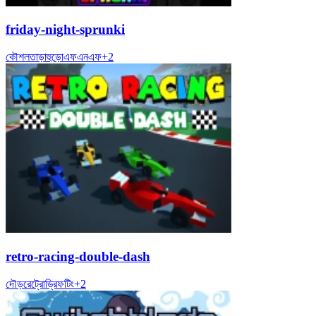
friday-night-sprunki
কৌশল
তাড়াহুড়ো
এফএনএফ
+
2
retro-racing-double-dash
দৌড়
রেট্রো
ড্রিফটিং
+
2