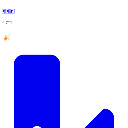
সাধারণ
4 গেম