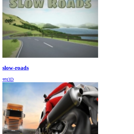
slow-roads
কার
3D