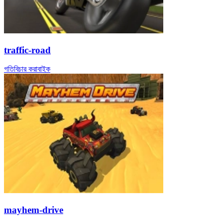
traffic-road
গতি
বিচার করা
বাইক
mayhem-drive