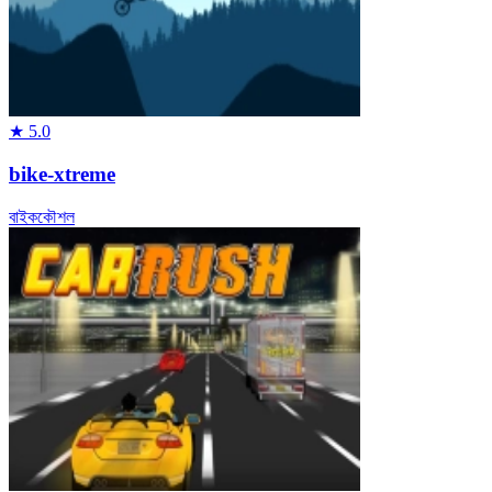
★
5.0
bike-xtreme
বাইক
কৌশল