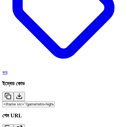
কার
ইম্বেড কোড
গেম URL