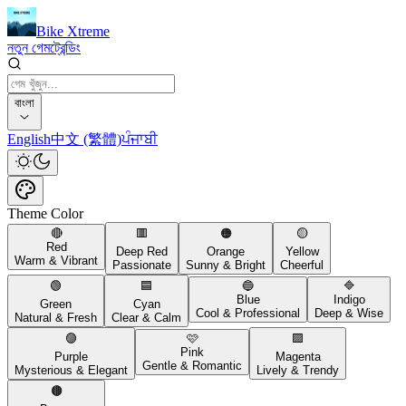
Bike Xtreme
নতুন গেম
ট্রেন্ডিং
বাংলা
English
中文 (繁體)
ਪੰਜਾਬੀ
Theme Color
🔴
🟥
🟠
🟡
Red
Deep Red
Orange
Yellow
Warm & Vibrant
Passionate
Sunny & Bright
Cheerful
🟢
🟦
🔵
🔷
Blue
Indigo
Green
Cyan
Cool & Professional
Deep & Wise
Natural & Fresh
Clear & Calm
🟣
🩷
🟪
Pink
Purple
Magenta
Gentle & Romantic
Mysterious & Elegant
Lively & Trendy
🟤