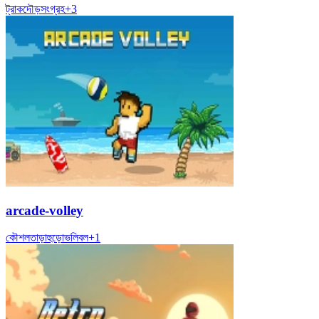
ট্রাক
দৌড়
সংগ্রহ
+
3
arcade-volley
কৌশল
তাড়াহুড়ো
ভলিবল
+
1