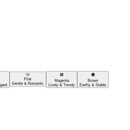
🩷
🟪
🟤
Pink
Magenta
Brown
Gentle & Romantic
gant
Lively & Trendy
Earthy & Stable