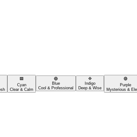
🟦
🔵
🔷
🟣
Blue
Indigo
Cyan
Purple
Cool & Professional
Deep & Wise
esh
Clear & Calm
Mysterious & Ele