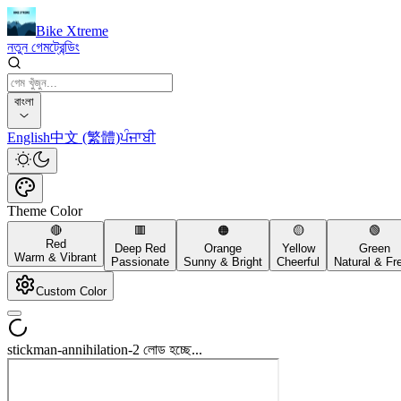
Bike Xtreme
নতুন গেম
ট্রেন্ডিং
বাংলা
English
中文 (繁體)
ਪੰਜਾਬੀ
Theme Color
🔴
🟥
🟠
🟡
🟢
Red
Deep Red
Orange
Yellow
Green
Warm & Vibrant
Passionate
Sunny & Bright
Cheerful
Natural & Fr
Custom Color
stickman-annihilation-2 লোড হচ্ছে...